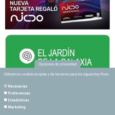
Opciones de privacidad
Utilizamos cookies propias y de terceros para los siguientes fines:
Necesarias
Preferencias
Estadísticas
PLANETARIO DE PAMPLONA
Marketing
Calle Sancho RamÃ­rez, s/n
31008 Pamplona, Navarra