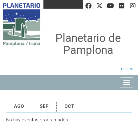
Facebook
Twiiter
Youtu
Fli
Planetario de
Pamplona
es
|
eu
Toggle
AGO
SEP
OCT
No hay eventos programados.