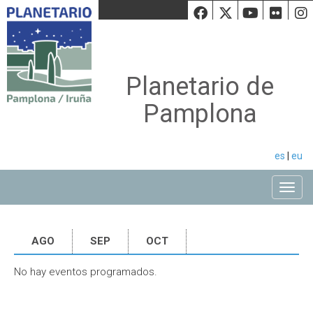
Facebook
Twiiter
Youtu
Fli
Planetario de
Pamplona
es
|
eu
Toggle
AGO
SEP
OCT
No hay eventos programados.