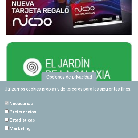
Opciones de privacidad
Utilizamos cookies propias y de terceros para los siguientes fines:
Necesarias
Preferencias
Estadísticas
PLANETARIO DE PAMPLONA
Marketing
Calle Sancho RamÃ­rez, s/n
31008 Pamplona, Navarra