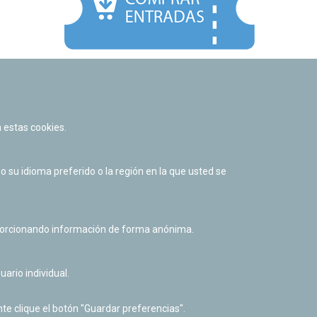
Facebook
Twitter
Youtube
Flickr
Instagr
 estas cookies.
Política de privacidad y Aviso legal
Política de cookies
su idioma preferido o la región en la que usted se
Derecho de acceso a información pública
Accesibilidad
oporcionando información de forma anónima.
uario individual.
te clique el botón "Guardar preferencias".