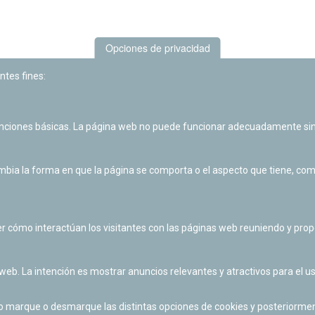
Opciones de privacidad
ntes fines:
unciones básicas. La página web no puede funcionar adecuadamente sin
Las actividades de divulgación y educación científica de Planetario
de Pamplona cuentan con el impulso de la Fundación "la Caixa".
ia la forma en que la página se comporta o el aspecto que tiene, como 
r cómo interactúan los visitantes con las páginas web reuniendo y pr
 web. La intención es mostrar anuncios relevantes y atractivos para el us
po marque o desmarque las distintas opciones de cookies y posteriormen