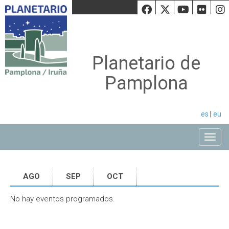
Facebook
Twiiter
Youtu
Fli
Planetario de
Pamplona
es
|
eu
Toggle
AGO
SEP
OCT
No hay eventos programados.