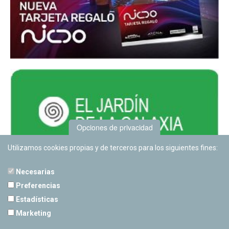
Opciones de privacidad
Utilizamos cookies propias y de terceros para los siguientes fines:
Necesarias
Preferencias
Estadísticas
PLANETARIO DE PAMPLONA
Marketing
Calle Sancho RamÃ­rez, s/n
31008 Pamplona, Navarra