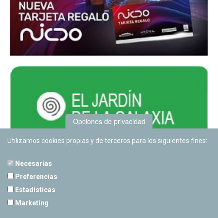
Opciones de privacidad
Utilizamos cookies propias y de terceros para los siguientes fines:
Necesarias
Preferencias
Estadísticas
PLANETARIO DE PAMPLONA
Marketing
Calle Sancho RamÃ­rez, s/n
31008 Pamplona, Navarra