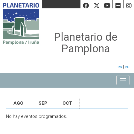
Facebook
Twiiter
Youtu
Fli
Planetario de
Pamplona
es
|
eu
Toggle
AGO
SEP
OCT
No hay eventos programados.