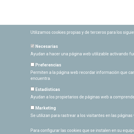
Utilizamos cookies propias y de terceros para los siguie
Necesarias
PLANETARIO DE PAMPLONA
Ayudan a hacer una página web utilizable activando f
Calle Sancho RamÃ­rez, s/n
31008 Pamplona, Navarra
Preferencias
Cerrado Temporalmente
Permiten a la página web recordar información que camb
encuentra.
Estadísticas
Ayudan a los propietarios de páginas web a comprende
Marketing
Se utilizan para rastrear a los visitantes en las páginas
Para configurar las cookies que se instalen en su equi