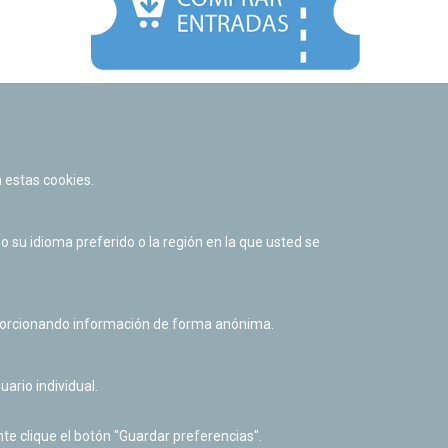
Facebook
Twitter
Youtube
Flickr
Instagr
 estas cookies.
Política de privacidad y Aviso legal
Política de cookies
su idioma preferido o la región en la que usted se
Derecho de acceso a información pública
Accesibilidad
oporcionando información de forma anónima.
uario individual.
te clique el botón "Guardar preferencias".