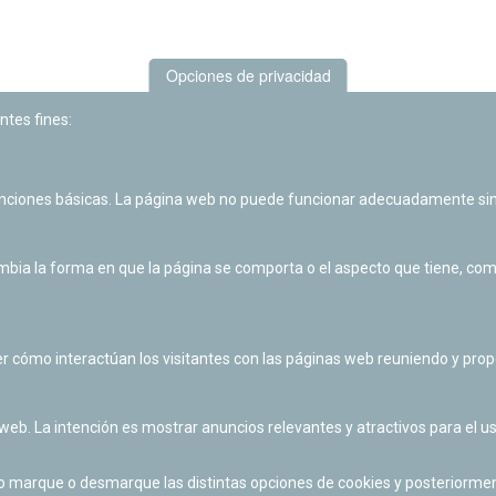
Opciones de privacidad
ntes fines:
unciones básicas. La página web no puede funcionar adecuadamente sin
Las actividades de divulgación y educación científica de Planetario
de Pamplona cuentan con el impulso de la Fundación "la Caixa".
ia la forma en que la página se comporta o el aspecto que tiene, como 
r cómo interactúan los visitantes con las páginas web reuniendo y pr
 web. La intención es mostrar anuncios relevantes y atractivos para el us
po marque o desmarque las distintas opciones de cookies y posteriormen