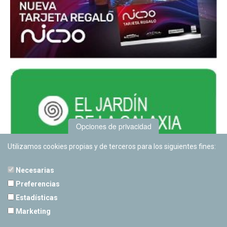
Opciones de privacidad
Utilizamos cookies propias y de terceros para los siguientes fines:
Necesarias
Preferencias
Estadísticas
PLANETARIO DE PAMPLONA
Marketing
Calle Sancho RamÃ­rez, s/n
31008 Pamplona, Navarra