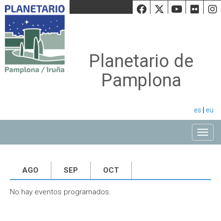
Facebook
Twiiter
Youtu
Fli
Planetario de
Pamplona
es
|
eu
Toggle
AGO
SEP
OCT
No hay eventos programados.