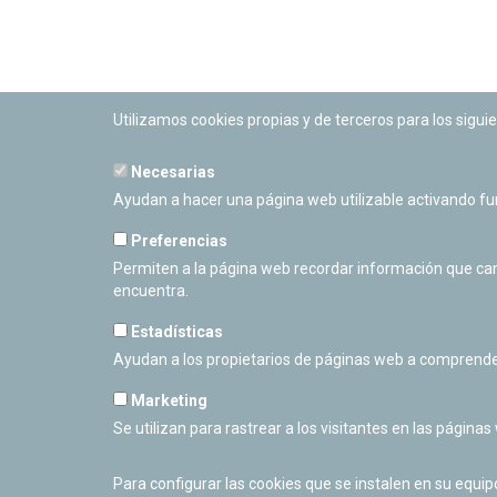
Utilizamos cookies propias y de terceros para los siguie
Necesarias
PLANETARIO DE PAMPLONA
Ayudan a hacer una página web utilizable activando f
Calle Sancho RamÃ­rez, s/n
31008 Pamplona, Navarra
Preferencias
Cerrado Temporalmente
Permiten a la página web recordar información que camb
encuentra.
Estadísticas
Ayudan a los propietarios de páginas web a comprende
Marketing
Se utilizan para rastrear a los visitantes en las páginas
Para configurar las cookies que se instalen en su equi