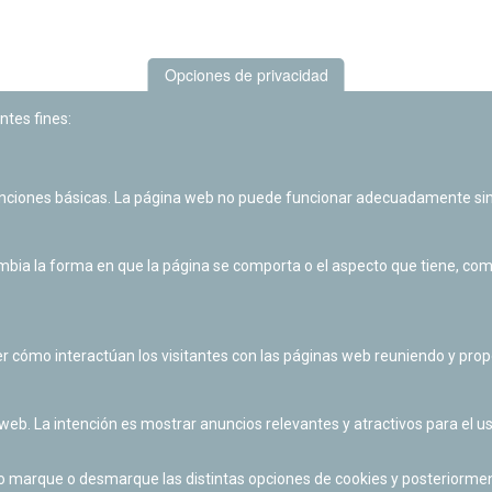
Opciones de privacidad
ntes fines:
unciones básicas. La página web no puede funcionar adecuadamente sin
Las actividades de divulgación y educación científica de Planetario
de Pamplona cuentan con el impulso de la Fundación "la Caixa".
ia la forma en que la página se comporta o el aspecto que tiene, como 
r cómo interactúan los visitantes con las páginas web reuniendo y pr
 web. La intención es mostrar anuncios relevantes y atractivos para el us
po marque o desmarque las distintas opciones de cookies y posteriormen