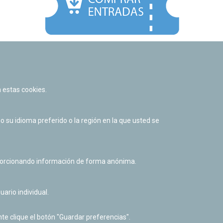
Facebook
Twitter
Youtube
Flickr
Instagr
 estas cookies.
Política de privacidad y Aviso legal
Política de cookies
su idioma preferido o la región en la que usted se
Derecho de acceso a información pública
Accesibilidad
oporcionando información de forma anónima.
uario individual.
te clique el botón "Guardar preferencias".