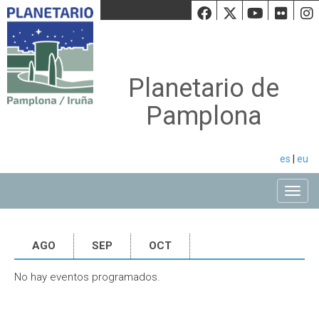
Facebook
Twiiter
Youtu
Fli
Planetario de
Pamplona
es
|
eu
Toggle
AGO
SEP
OCT
No hay eventos programados.