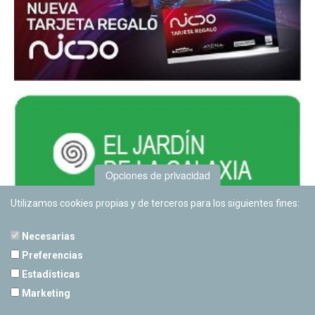
Opciones de privacidad
Utilizamos cookies propias y de terceros para los siguientes fines:
Necesarias
Preferencias
Estadísticas
PLANETARIO DE PAMPLONA
Marketing
Calle Sancho RamÃ­rez, s/n
31008 Pamplona, Navarra