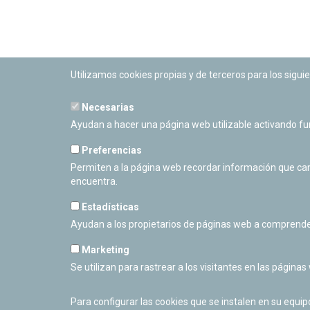
Utilizamos cookies propias y de terceros para los siguie
Necesarias
PLANETARIO DE PAMPLONA
Ayudan a hacer una página web utilizable activando f
Calle Sancho RamÃ­rez, s/n
31008 Pamplona, Navarra
Preferencias
Cerrado Temporalmente
Permiten a la página web recordar información que camb
encuentra.
Estadísticas
Ayudan a los propietarios de páginas web a comprende
Marketing
Se utilizan para rastrear a los visitantes en las páginas
Para configurar las cookies que se instalen en su equi