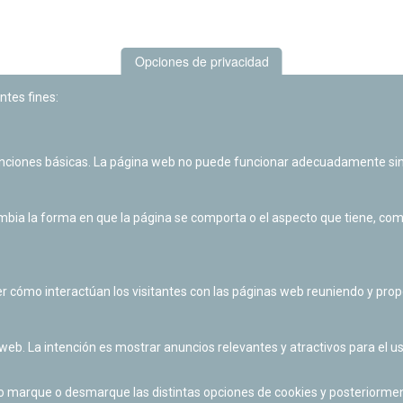
Opciones de privacidad
ntes fines:
unciones básicas. La página web no puede funcionar adecuadamente sin
Las actividades de divulgación y educación científica de Planetario
de Pamplona cuentan con el impulso de la Fundación "la Caixa".
ia la forma en que la página se comporta o el aspecto que tiene, como 
r cómo interactúan los visitantes con las páginas web reuniendo y pr
 web. La intención es mostrar anuncios relevantes y atractivos para el us
po marque o desmarque las distintas opciones de cookies y posteriormen