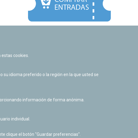
Facebook
Twitter
Youtube
Flickr
Instagr
 estas cookies.
Política de privacidad y Aviso legal
Política de cookies
su idioma preferido o la región en la que usted se
Derecho de acceso a información pública
Accesibilidad
oporcionando información de forma anónima.
uario individual.
te clique el botón "Guardar preferencias".