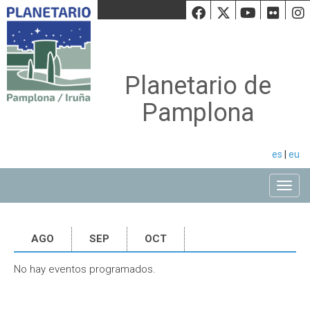
Facebook
Twiiter
Youtu
Fli
Planetario de
Pamplona
es
|
eu
Toggle
AGO
SEP
OCT
No hay eventos programados.