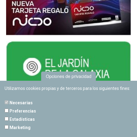
Opciones de privacidad
Utilizamos cookies propias y de terceros para los siguientes fines:
Necesarias
Preferencias
Estadísticas
PLANETARIO DE PAMPLONA
Marketing
Calle Sancho RamÃ­rez, s/n
31008 Pamplona, Navarra