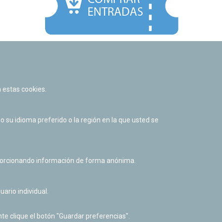
Facebook
Twitter
Youtube
Flickr
Instagr
 estas cookies.
Política de privacidad y Aviso legal
Política de cookies
su idioma preferido o la región en la que usted se
Derecho de acceso a información pública
Accesibilidad
oporcionando información de forma anónima.
uario individual.
te clique el botón "Guardar preferencias".