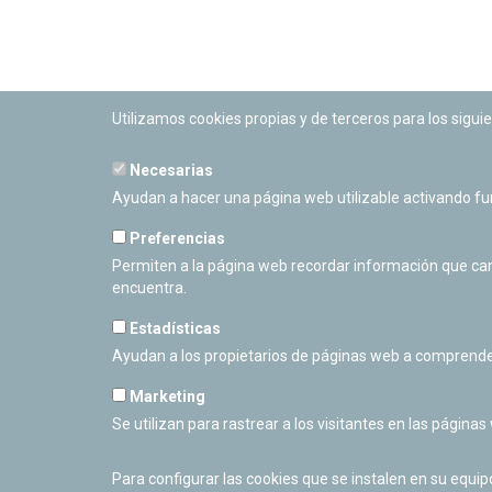
Utilizamos cookies propias y de terceros para los siguie
Necesarias
PLANETARIO DE PAMPLONA
Ayudan a hacer una página web utilizable activando f
Calle Sancho RamÃ­rez, s/n
31008 Pamplona, Navarra
Preferencias
Cerrado Temporalmente
Permiten a la página web recordar información que camb
encuentra.
Estadísticas
Ayudan a los propietarios de páginas web a comprende
Marketing
Se utilizan para rastrear a los visitantes en las páginas
Para configurar las cookies que se instalen en su equi