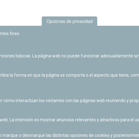
Opciones de privacidad
ntes fines:
unciones básicas. La página web no puede funcionar adecuadamente sin
Las actividades de divulgación y educación científica de Planetario
de Pamplona cuentan con el impulso de la Fundación "la Caixa".
ia la forma en que la página se comporta o el aspecto que tiene, como 
r cómo interactúan los visitantes con las páginas web reuniendo y pr
 web. La intención es mostrar anuncios relevantes y atractivos para el us
po marque o desmarque las distintas opciones de cookies y posteriormen