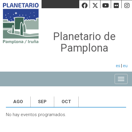
Facebook
Twiiter
Youtu
Fli
Planetario de
Pamplona
es
|
eu
Toggle
AGO
SEP
OCT
No hay eventos programados.