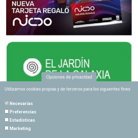
Opciones de privacidad
Utilizamos cookies propias y de terceros para los siguientes fines:
Necesarias
Preferencias
Estadísticas
PLANETARIO DE PAMPLONA
Marketing
Calle Sancho RamÃ­rez, s/n
31008 Pamplona, Navarra