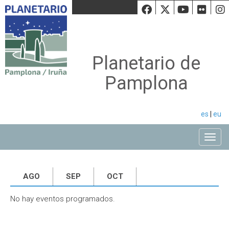
Facebook
Twiiter
Youtu
Fli
Planetario de
Pamplona
es
|
eu
Toggle
AGO
SEP
OCT
No hay eventos programados.