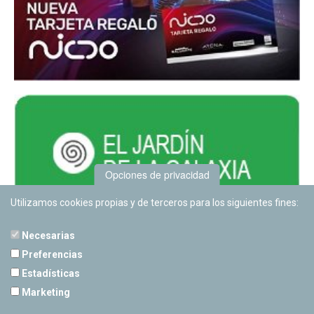
Opciones de privacidad
Utilizamos cookies propias y de terceros para los siguientes fines:
Necesarias
Preferencias
Estadísticas
PLANETARIO DE PAMPLONA
Marketing
Calle Sancho RamÃ­rez, s/n
31008 Pamplona, Navarra