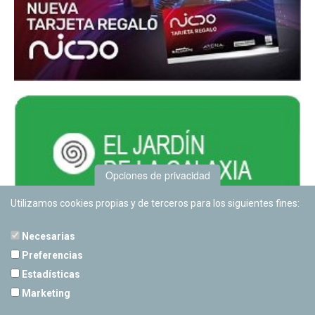
Opciones de privacidad
Utilizamos cookies propias y de terceros para los siguientes fines:
Necesarias
Preferencias
Estadísticas
PLANETARIO DE PAMPLONA
Marketing
Calle Sancho RamÃ­rez, s/n
31008 Pamplona, Navarra