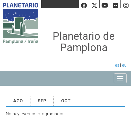
Facebook
Twiiter
Youtu
Fli
Planetario de
Pamplona
es
|
eu
Toggle
AGO
SEP
OCT
No hay eventos programados.