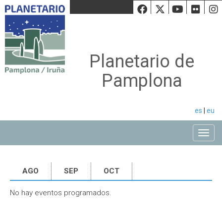
Facebook
Twiiter
Youtu
Fli
Planetario de
Pamplona
es
|
eu
Toggle
AGO
SEP
OCT
No hay eventos programados.