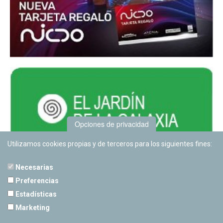
Opciones de privacidad
Utilizamos cookies propias y de terceros para los siguientes fines:
Necesarias
Preferencias
Estadísticas
PLANETARIO DE PAMPLONA
Marketing
Calle Sancho RamÃ­rez, s/n
31008 Pamplona, Navarra