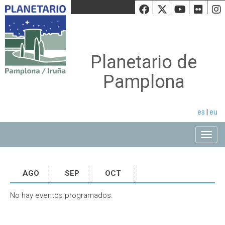
Facebook
Twiiter
Youtu
Fli
Planetario de
Pamplona
es
|
eu
Toggle
AGO
SEP
OCT
No hay eventos programados.