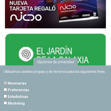
Opciones de privacidad
Utilizamos cookies propias y de terceros para los siguientes fines:
Necesarias
Preferencias
Estadísticas
PLANETARIO DE PAMPLONA
Marketing
Calle Sancho RamÃ­rez, s/n
31008 Pamplona, Navarra