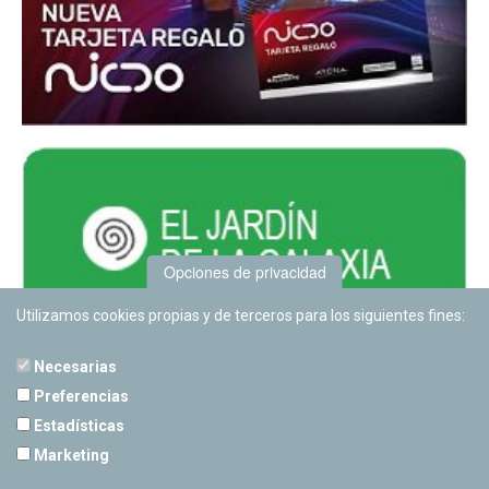
Opciones de privacidad
Utilizamos cookies propias y de terceros para los siguientes fines:
Necesarias
Preferencias
Estadísticas
PLANETARIO DE PAMPLONA
Marketing
Calle Sancho RamÃ­rez, s/n
31008 Pamplona, Navarra