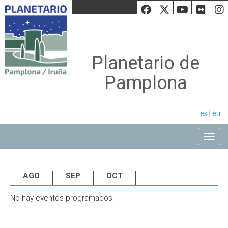
Facebook
Twiiter
Youtu
Fli
Planetario de
Pamplona
es
|
eu
Toggle
AGO
SEP
OCT
No hay eventos programados.