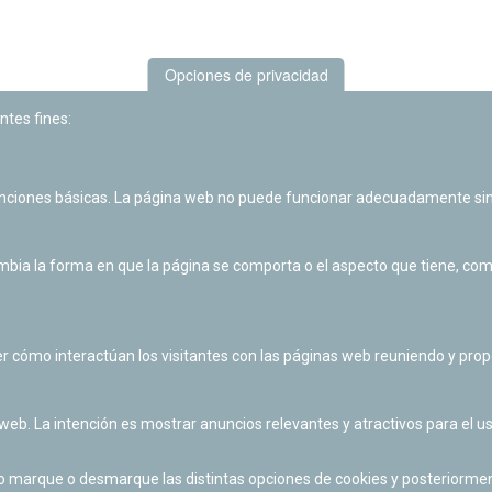
Opciones de privacidad
ntes fines:
unciones básicas. La página web no puede funcionar adecuadamente sin
Las actividades de divulgación y educación científica de Planetario
de Pamplona cuentan con el impulso de la Fundación "la Caixa".
ia la forma en que la página se comporta o el aspecto que tiene, como 
r cómo interactúan los visitantes con las páginas web reuniendo y pr
 web. La intención es mostrar anuncios relevantes y atractivos para el us
po marque o desmarque las distintas opciones de cookies y posteriormen