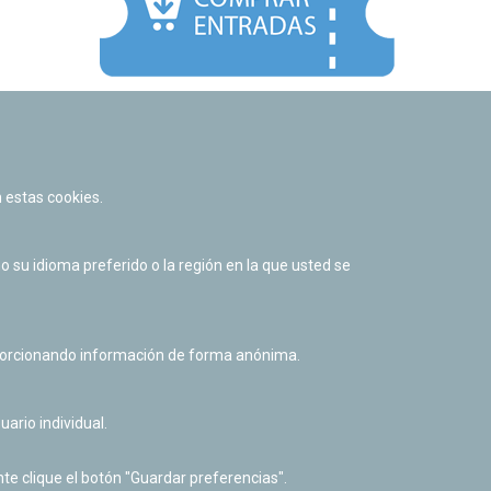
Facebook
Twitter
Youtube
Flickr
Instagr
 estas cookies.
Política de privacidad y Aviso legal
Política de cookies
su idioma preferido o la región en la que usted se
Derecho de acceso a información pública
Accesibilidad
oporcionando información de forma anónima.
uario individual.
te clique el botón "Guardar preferencias".