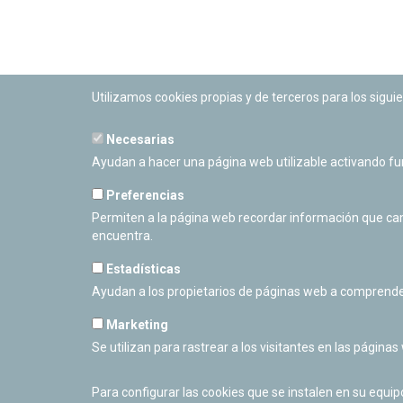
Utilizamos cookies propias y de terceros para los siguie
Necesarias
PLANETARIO DE PAMPLONA
Ayudan a hacer una página web utilizable activando f
Calle Sancho RamÃ­rez, s/n
31008 Pamplona, Navarra
Preferencias
Cerrado Temporalmente
Permiten a la página web recordar información que camb
encuentra.
Estadísticas
Ayudan a los propietarios de páginas web a comprende
Marketing
Se utilizan para rastrear a los visitantes en las páginas
Para configurar las cookies que se instalen en su equi