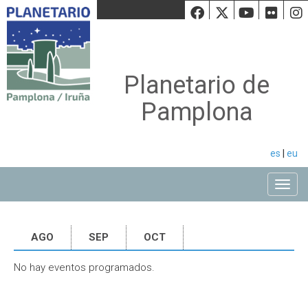
Facebook
Twiiter
Youtu
Fli
Planetario de
Pamplona
es
|
eu
Toggle
AGO
SEP
OCT
No hay eventos programados.