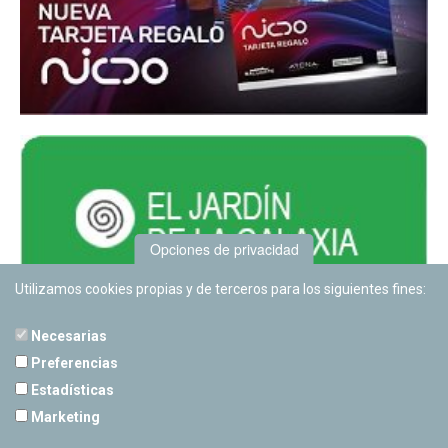
Opciones de privacidad
Utilizamos cookies propias y de terceros para los siguientes fines:
Necesarias
Preferencias
Estadísticas
PLANETARIO DE PAMPLONA
Marketing
Calle Sancho RamÃ­rez, s/n
31008 Pamplona, Navarra