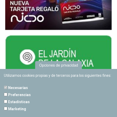
Opciones de privacidad
Utilizamos cookies propias y de terceros para los siguientes fines:
Necesarias
Preferencias
Estadísticas
PLANETARIO DE PAMPLONA
Marketing
Calle Sancho RamÃ­rez, s/n
31008 Pamplona, Navarra