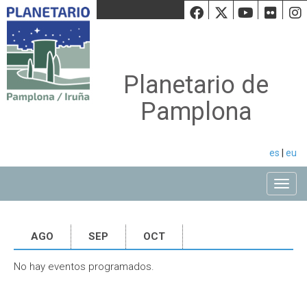
Facebook
Twiiter
Youtu
Fli
Planetario de
Pamplona
es
|
eu
Toggle
AGO
SEP
OCT
No hay eventos programados.