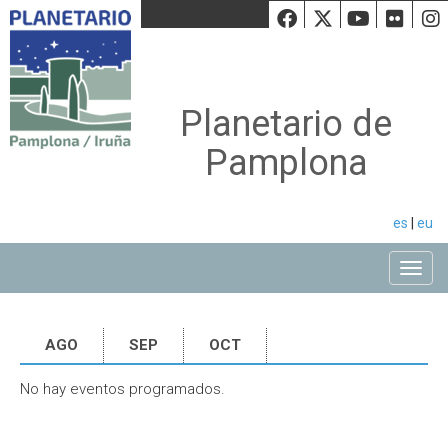
Facebook
Twiiter
Youtu
Fli
Planetario de
Pamplona
es
|
eu
Toggle
AGO
SEP
OCT
No hay eventos programados.