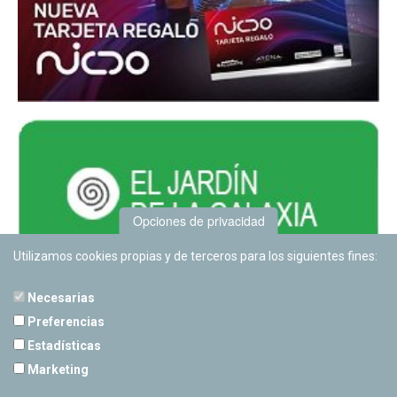
Opciones de privacidad
Utilizamos cookies propias y de terceros para los siguientes fines:
Necesarias
Preferencias
Estadísticas
PLANETARIO DE PAMPLONA
Marketing
Calle Sancho RamÃ­rez, s/n
31008 Pamplona, Navarra