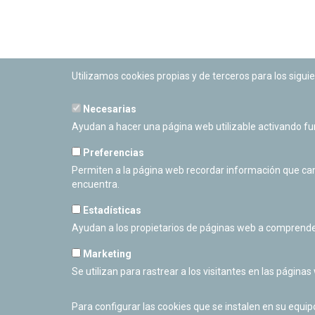
Utilizamos cookies propias y de terceros para los siguie
Necesarias
PLANETARIO DE PAMPLONA
Ayudan a hacer una página web utilizable activando f
Calle Sancho RamÃ­rez, s/n
31008 Pamplona, Navarra
Preferencias
Cerrado Temporalmente
Permiten a la página web recordar información que camb
encuentra.
Estadísticas
Ayudan a los propietarios de páginas web a comprende
Marketing
Se utilizan para rastrear a los visitantes en las páginas
Para configurar las cookies que se instalen en su equi