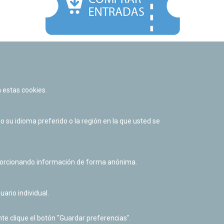
Facebook
Twitter
Youtube
Flickr
Instagr
 estas cookies.
Política de privacidad y Aviso legal
Política de cookies
su idioma preferido o la región en la que usted se
Derecho de acceso a información pública
Accesibilidad
oporcionando información de forma anónima.
uario individual.
te clique el botón "Guardar preferencias".