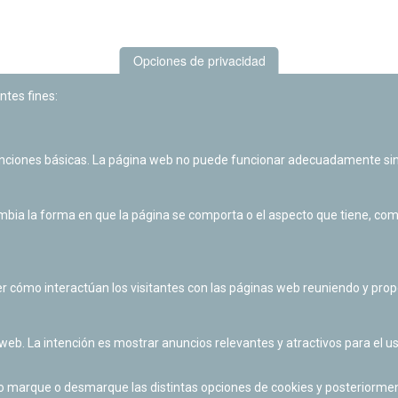
Opciones de privacidad
ntes fines:
unciones básicas. La página web no puede funcionar adecuadamente sin
Las actividades de divulgación y educación científica de Planetario
de Pamplona cuentan con el impulso de la Fundación "la Caixa".
ia la forma en que la página se comporta o el aspecto que tiene, como 
r cómo interactúan los visitantes con las páginas web reuniendo y pr
 web. La intención es mostrar anuncios relevantes y atractivos para el us
po marque o desmarque las distintas opciones de cookies y posteriormen