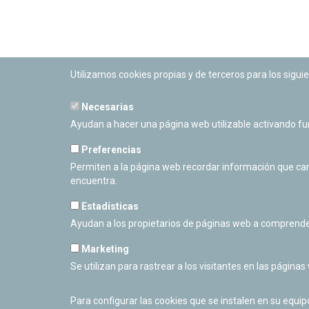
Utilizamos cookies propias y de terceros para los siguie
Necesarias
PLANETARIO DE PAMPLONA
Ayudan a hacer una página web utilizable activando f
Calle Sancho RamÃ­rez, s/n
31008 Pamplona, Navarra
Preferencias
Cerrado Temporalmente
Permiten a la página web recordar información que camb
encuentra.
Estadísticas
Ayudan a los propietarios de páginas web a comprende
Marketing
Se utilizan para rastrear a los visitantes en las páginas
Para configurar las cookies que se instalen en su equi