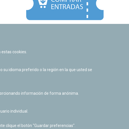
Facebook
Twitter
Youtube
Flickr
Instagr
 estas cookies.
Política de privacidad y Aviso legal
Política de cookies
su idioma preferido o la región en la que usted se
Derecho de acceso a información pública
Accesibilidad
oporcionando información de forma anónima.
uario individual.
te clique el botón "Guardar preferencias".