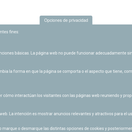
Opciones de privacidad
ntes fines:
unciones básicas. La página web no puede funcionar adecuadamente sin
Las actividades de divulgación y educación científica de Planetario
de Pamplona cuentan con el impulso de la Fundación "la Caixa".
ia la forma en que la página se comporta o el aspecto que tiene, como 
r cómo interactúan los visitantes con las páginas web reuniendo y pr
 web. La intención es mostrar anuncios relevantes y atractivos para el us
po marque o desmarque las distintas opciones de cookies y posteriormen