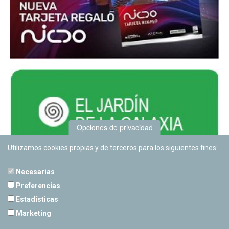
Opciones de privacidad
Utilizamos cookies propias y de terceros para los siguientes fines:
Necesarias
Preferencias
Estadísticas
PLANETARIO DE PAMPLONA
Marketing
Calle Sancho RamÃ­rez, s/n
31008 Pamplona, Navarra