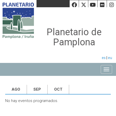
Facebook
Twiiter
Youtu
Fli
Planetario de
Pamplona
es
|
eu
Toggle
AGO
SEP
OCT
No hay eventos programados.