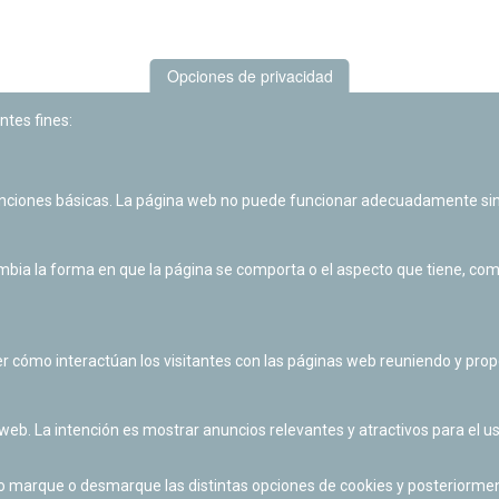
Opciones de privacidad
ntes fines:
unciones básicas. La página web no puede funcionar adecuadamente sin
Las actividades de divulgación y educación científica de Planetario
de Pamplona cuentan con el impulso de la Fundación "la Caixa".
ia la forma en que la página se comporta o el aspecto que tiene, como 
r cómo interactúan los visitantes con las páginas web reuniendo y pr
 web. La intención es mostrar anuncios relevantes y atractivos para el us
po marque o desmarque las distintas opciones de cookies y posteriormen