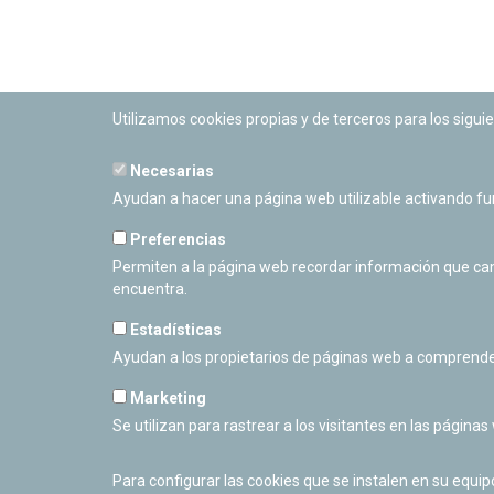
Utilizamos cookies propias y de terceros para los siguie
Necesarias
PLANETARIO DE PAMPLONA
Ayudan a hacer una página web utilizable activando f
Calle Sancho RamÃ­rez, s/n
31008 Pamplona, Navarra
Preferencias
Cerrado Temporalmente
Permiten a la página web recordar información que camb
encuentra.
Estadísticas
Ayudan a los propietarios de páginas web a comprende
Marketing
Se utilizan para rastrear a los visitantes en las páginas
Para configurar las cookies que se instalen en su equi