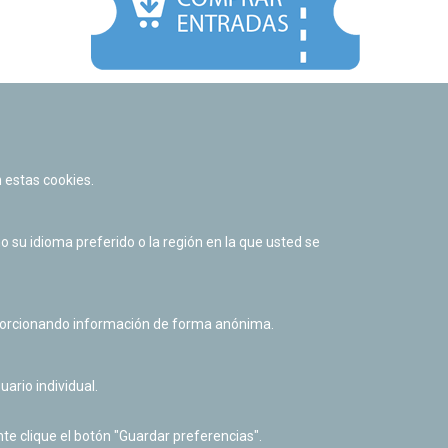
Facebook
Twitter
Youtube
Flickr
Instagr
 estas cookies.
Política de privacidad y Aviso legal
Política de cookies
su idioma preferido o la región en la que usted se
Derecho de acceso a información pública
Accesibilidad
oporcionando información de forma anónima.
uario individual.
te clique el botón "Guardar preferencias".