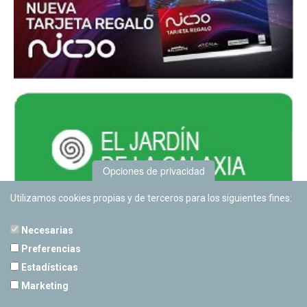
Opciones de privacidad
Utilizamos cookies propias y de terceros para los siguientes fines:
Necesarias
Preferencias
Estadísticas
PLANETARIO DE PAMPLONA
Marketing
Calle Sancho RamÃ­rez, s/n
31008 Pamplona, Navarra