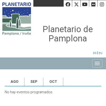
Facebook
Twiiter
Youtu
Fli
Planetario de
Pamplona
es
|
eu
Toggle
AGO
SEP
OCT
No hay eventos programados.