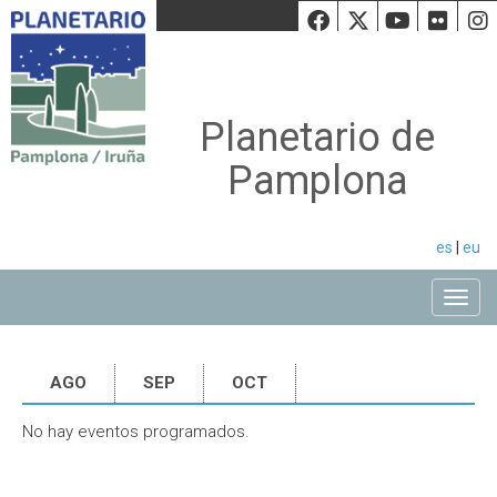
Facebook
Twiiter
Youtu
Fli
Planetario de
Pamplona
es
|
eu
Toggle
AGO
SEP
OCT
No hay eventos programados.