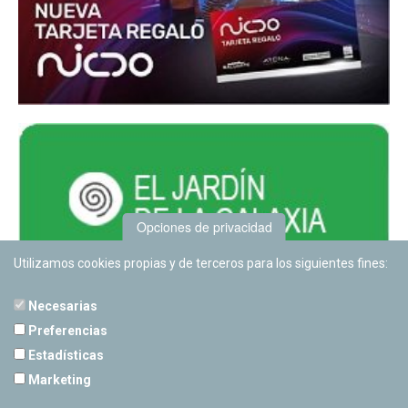
Opciones de privacidad
Utilizamos cookies propias y de terceros para los siguientes fines:
Necesarias
Preferencias
Estadísticas
PLANETARIO DE PAMPLONA
Marketing
Calle Sancho RamÃ­rez, s/n
31008 Pamplona, Navarra