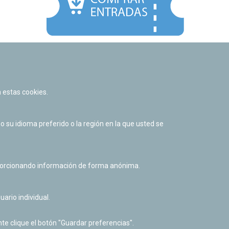
Facebook
Twitter
Youtube
Flickr
Instagr
 estas cookies.
Política de privacidad y Aviso legal
Política de cookies
su idioma preferido o la región en la que usted se
Derecho de acceso a información pública
Accesibilidad
oporcionando información de forma anónima.
uario individual.
te clique el botón "Guardar preferencias".