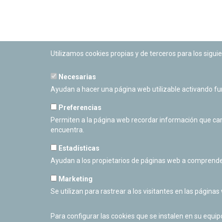
Utilizamos cookies propias y de terceros para los siguie
Necesarias
PLANETARIO DE PAMPLONA
Ayudan a hacer una página web utilizable activando f
Calle Sancho RamÃ­rez, s/n
31008 Pamplona, Navarra
Preferencias
Cerrado Temporalmente
Permiten a la página web recordar información que camb
encuentra.
Estadísticas
Ayudan a los propietarios de páginas web a comprende
Marketing
Se utilizan para rastrear a los visitantes en las páginas
Para configurar las cookies que se instalen en su equi