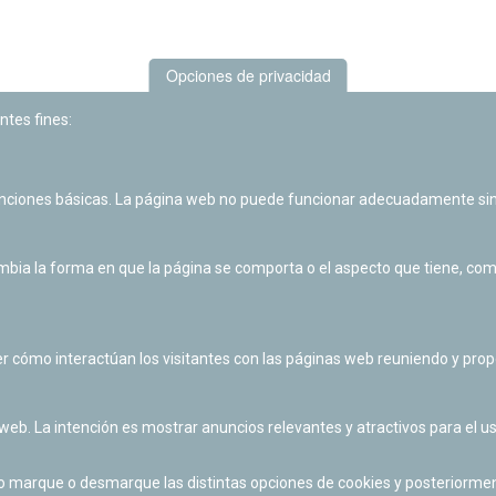
Opciones de privacidad
ntes fines:
unciones básicas. La página web no puede funcionar adecuadamente sin
Las actividades de divulgación y educación científica de Planetario
de Pamplona cuentan con el impulso de la Fundación "la Caixa".
ia la forma en que la página se comporta o el aspecto que tiene, como 
r cómo interactúan los visitantes con las páginas web reuniendo y pr
 web. La intención es mostrar anuncios relevantes y atractivos para el us
po marque o desmarque las distintas opciones de cookies y posteriormen