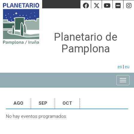
Facebook
Twiiter
Youtu
Fli
Planetario de
Pamplona
es
|
eu
Toggle
AGO
SEP
OCT
No hay eventos programados.