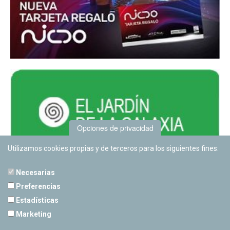
Opciones de privacidad
Utilizamos cookies propias y de terceros para los siguientes fines:
Necesarias
Preferencias
Estadísticas
PLANETARIO DE PAMPLONA
Marketing
Calle Sancho RamÃ­rez, s/n
31008 Pamplona, Navarra