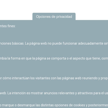
Opciones de privacidad
ntes fines:
unciones básicas. La página web no puede funcionar adecuadamente sin
Las actividades de divulgación y educación científica de Planetario
de Pamplona cuentan con el impulso de la Fundación "la Caixa".
ia la forma en que la página se comporta o el aspecto que tiene, como 
r cómo interactúan los visitantes con las páginas web reuniendo y pr
 web. La intención es mostrar anuncios relevantes y atractivos para el us
po marque o desmarque las distintas opciones de cookies y posteriormen