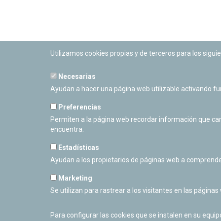
Utilizamos cookies propias y de terceros para los siguie
Necesarias
PLANETARIO DE PAMPLONA
Ayudan a hacer una página web utilizable activando f
Calle Sancho RamÃ­rez, s/n
31008 Pamplona, Navarra
Preferencias
Cerrado Temporalmente
Permiten a la página web recordar información que camb
encuentra.
Estadísticas
Ayudan a los propietarios de páginas web a comprende
Marketing
Se utilizan para rastrear a los visitantes en las páginas
Para configurar las cookies que se instalen en su equi