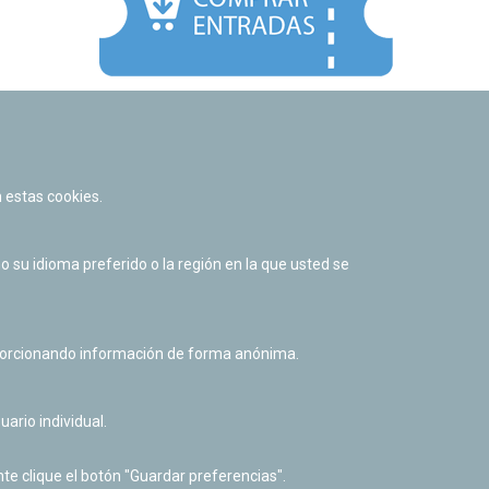
Facebook
Twitter
Youtube
Flickr
Instagr
 estas cookies.
Política de privacidad y Aviso legal
Política de cookies
su idioma preferido o la región en la que usted se
Derecho de acceso a información pública
Accesibilidad
oporcionando información de forma anónima.
uario individual.
te clique el botón "Guardar preferencias".