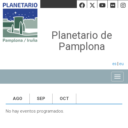
Facebook
Twiiter
Youtu
Fli
Planetario de
Pamplona
es
|
eu
Toggle
AGO
SEP
OCT
No hay eventos programados.