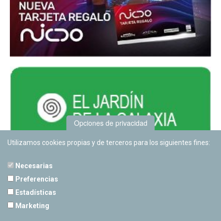
Opciones de privacidad
Utilizamos cookies propias y de terceros para los siguientes fines:
Necesarias
Preferencias
Estadísticas
PLANETARIO DE PAMPLONA
Marketing
Calle Sancho RamÃ­rez, s/n
31008 Pamplona, Navarra