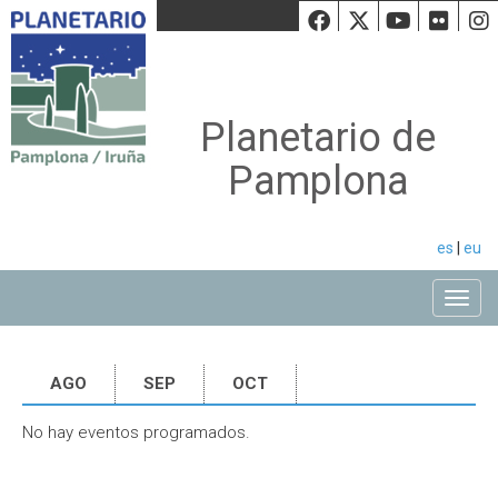
Facebook
Twiiter
Youtu
Fli
Planetario de
Pamplona
es
|
eu
Toggle
AGO
SEP
OCT
No hay eventos programados.