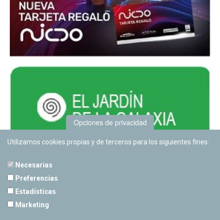
Opciones de privacidad
Utilizamos cookies propias y de terceros para los siguientes fines:
Necesarias
Preferencias
Estadísticas
PLANETARIO DE PAMPLONA
Marketing
Calle Sancho RamÃ­rez, s/n
31008 Pamplona, Navarra