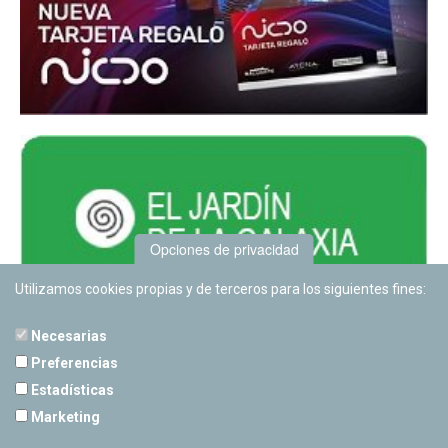
Opciones de privacidad
Utilizamos cookies propias y de terceros para los siguientes fines:
Necesarias
Preferencias
Estadísticas
PLANETARIO DE PAMPLONA
Marketing
Calle Sancho RamÃ­rez, s/n
31008 Pamplona, Navarra