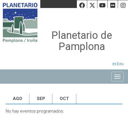
Facebook
Twiiter
Youtu
Fli
Planetario de
Pamplona
es
|
eu
Toggle
AGO
SEP
OCT
No hay eventos programados.