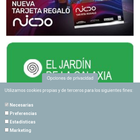
Opciones de privacidad
Utilizamos cookies propias y de terceros para los siguientes fines:
Necesarias
Preferencias
Estadísticas
PLANETARIO DE PAMPLONA
Marketing
Calle Sancho RamÃ­rez, s/n
31008 Pamplona, Navarra