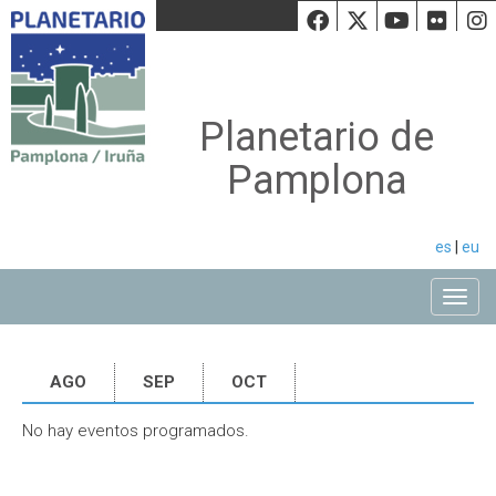
Facebook
Twiiter
Youtu
Fli
Planetario de
Pamplona
es
|
eu
Toggle
AGO
SEP
OCT
No hay eventos programados.