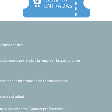
Facebook
Twitter
Youtube
Flickr
Instagr
 estas cookies.
Política de privacidad y Aviso legal
Política de cookies
su idioma preferido o la región en la que usted se
Derecho de acceso a información pública
Accesibilidad
oporcionando información de forma anónima.
uario individual.
te clique el botón "Guardar preferencias".