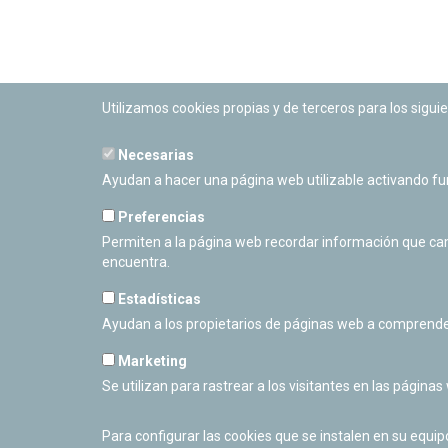
Utilizamos cookies propias y de terceros para los siguie
Necesarias
PLANETARIO DE PAMPLONA
Ayudan a hacer una página web utilizable activando f
Calle Sancho RamÃ­rez, s/n
31008 Pamplona, Navarra
Preferencias
Cerrado Temporalmente
Permiten a la página web recordar información que camb
encuentra.
Estadísticas
Ayudan a los propietarios de páginas web a comprende
Marketing
Se utilizan para rastrear a los visitantes en las páginas
Para configurar las cookies que se instalen en su equi