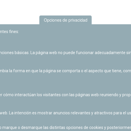
Opciones de privacidad
ntes fines:
unciones básicas. La página web no puede funcionar adecuadamente sin
Las actividades de divulgación y educación científica de Planetario
de Pamplona cuentan con el impulso de la Fundación "la Caixa".
ia la forma en que la página se comporta o el aspecto que tiene, como 
r cómo interactúan los visitantes con las páginas web reuniendo y pr
 web. La intención es mostrar anuncios relevantes y atractivos para el us
po marque o desmarque las distintas opciones de cookies y posteriormen