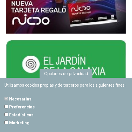
Opciones de privacidad
Utilizamos cookies propias y de terceros para los siguientes fines:
Necesarias
Preferencias
Estadísticas
PLANETARIO DE PAMPLONA
Marketing
Calle Sancho RamÃ­rez, s/n
31008 Pamplona, Navarra