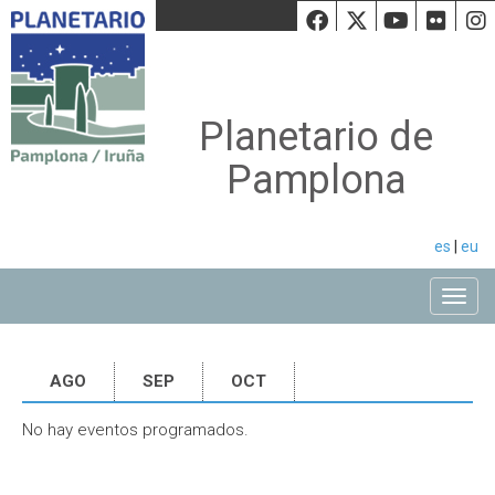
Facebook
Twiiter
Youtu
Fli
Planetario de
Pamplona
es
|
eu
Toggle
AGO
SEP
OCT
No hay eventos programados.