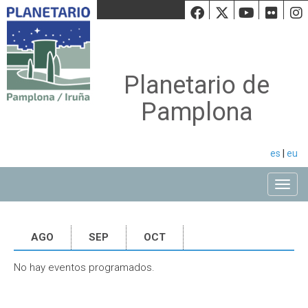
Facebook
Twiiter
Youtu
Fli
Planetario de
Pamplona
es
|
eu
Toggle
AGO
SEP
OCT
No hay eventos programados.