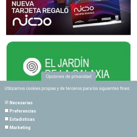
Opciones de privacidad
Utilizamos cookies propias y de terceros para los siguientes fines:
Necesarias
Preferencias
Estadísticas
PLANETARIO DE PAMPLONA
Marketing
Calle Sancho RamÃ­rez, s/n
31008 Pamplona, Navarra