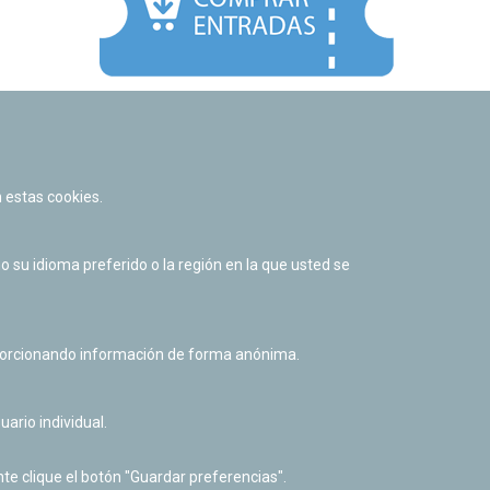
Facebook
Twitter
Youtube
Flickr
Instagr
 estas cookies.
Política de privacidad y Aviso legal
Política de cookies
su idioma preferido o la región en la que usted se
Derecho de acceso a información pública
Accesibilidad
oporcionando información de forma anónima.
uario individual.
te clique el botón "Guardar preferencias".