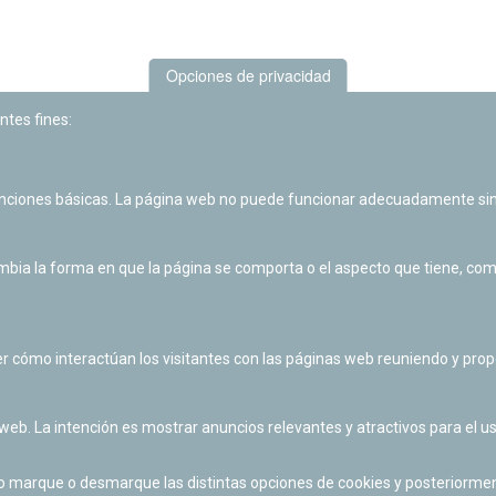
Opciones de privacidad
ntes fines:
unciones básicas. La página web no puede funcionar adecuadamente sin
Las actividades de divulgación y educación científica de Planetario
de Pamplona cuentan con el impulso de la Fundación "la Caixa".
ia la forma en que la página se comporta o el aspecto que tiene, como 
r cómo interactúan los visitantes con las páginas web reuniendo y pr
 web. La intención es mostrar anuncios relevantes y atractivos para el us
po marque o desmarque las distintas opciones de cookies y posteriormen