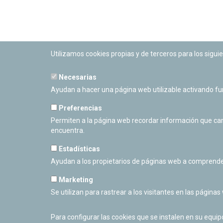
Utilizamos cookies propias y de terceros para los siguie
Necesarias
PLANETARIO DE PAMPLONA
Ayudan a hacer una página web utilizable activando f
Calle Sancho RamÃ­rez, s/n
31008 Pamplona, Navarra
Preferencias
Cerrado Temporalmente
Permiten a la página web recordar información que camb
encuentra.
Estadísticas
Ayudan a los propietarios de páginas web a comprende
Marketing
Se utilizan para rastrear a los visitantes en las páginas
Para configurar las cookies que se instalen en su equi