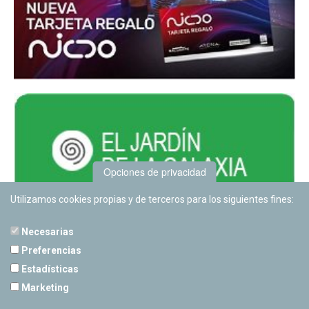
Opciones de privacidad
Utilizamos cookies propias y de terceros para los siguientes fines:
Necesarias
Preferencias
Estadísticas
PLANETARIO DE PAMPLONA
Marketing
Calle Sancho RamÃ­rez, s/n
31008 Pamplona, Navarra