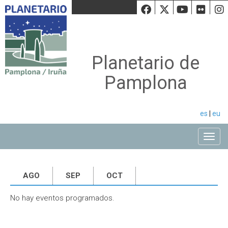
Facebook
Twiiter
Youtu
Fli
Planetario de
Pamplona
es
|
eu
Toggle
AGO
SEP
OCT
No hay eventos programados.