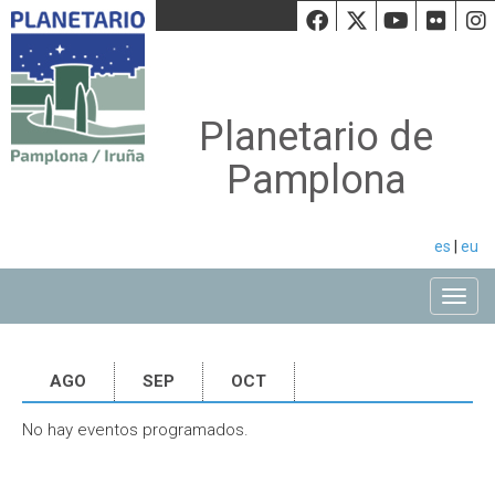
Facebook
Twiiter
Youtu
Fli
Planetario de
Pamplona
es
|
eu
Toggle
AGO
SEP
OCT
No hay eventos programados.