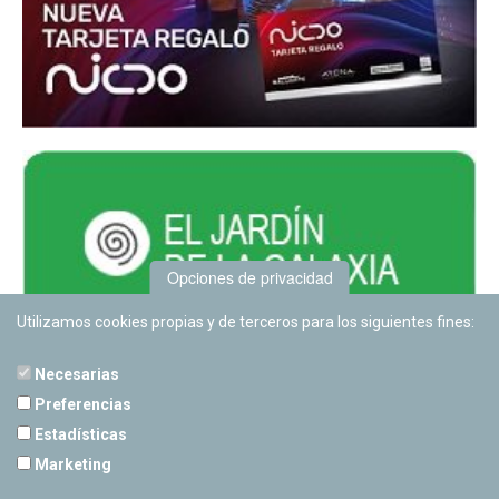
Opciones de privacidad
Utilizamos cookies propias y de terceros para los siguientes fines:
Necesarias
Preferencias
Estadísticas
PLANETARIO DE PAMPLONA
Marketing
Calle Sancho RamÃ­rez, s/n
31008 Pamplona, Navarra