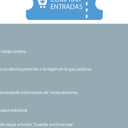
Facebook
Twitter
Youtube
Flickr
Instagr
 estas cookies.
Política de privacidad y Aviso legal
Política de cookies
su idioma preferido o la región en la que usted se
Derecho de acceso a información pública
Accesibilidad
oporcionando información de forma anónima.
uario individual.
te clique el botón "Guardar preferencias".