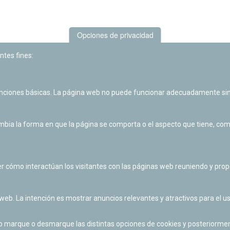
Opciones de privacidad
ntes fines:
unciones básicas. La página web no puede funcionar adecuadamente sin
Las actividades de divulgación y educación científica de Planetario
de Pamplona cuentan con el impulso de la Fundación "la Caixa".
ia la forma en que la página se comporta o el aspecto que tiene, como 
r cómo interactúan los visitantes con las páginas web reuniendo y pr
 web. La intención es mostrar anuncios relevantes y atractivos para el us
po marque o desmarque las distintas opciones de cookies y posteriormen