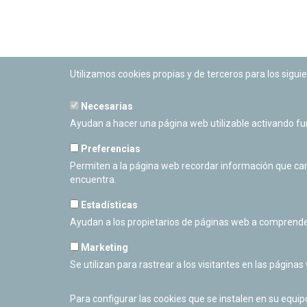
Utilizamos cookies propias y de terceros para los siguie
Necesarias
PLANETARIO DE PAMPLONA
Ayudan a hacer una página web utilizable activando f
Calle Sancho RamÃ­rez, s/n
31008 Pamplona, Navarra
Preferencias
Cerrado Temporalmente
Permiten a la página web recordar información que camb
encuentra.
Estadísticas
Ayudan a los propietarios de páginas web a comprende
Marketing
Se utilizan para rastrear a los visitantes en las páginas
Para configurar las cookies que se instalen en su equi