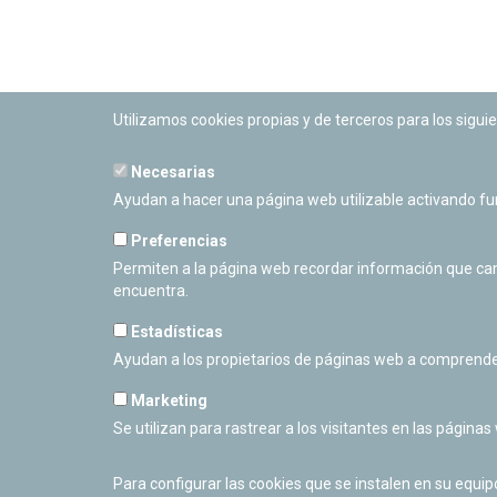
Utilizamos cookies propias y de terceros para los siguie
Necesarias
PLANETARIO DE PAMPLONA
Ayudan a hacer una página web utilizable activando f
Calle Sancho RamÃ­rez, s/n
31008 Pamplona, Navarra
Preferencias
Cerrado Temporalmente
Permiten a la página web recordar información que camb
encuentra.
Estadísticas
Ayudan a los propietarios de páginas web a comprende
Marketing
Se utilizan para rastrear a los visitantes en las páginas
Para configurar las cookies que se instalen en su equi