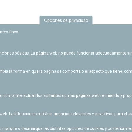
Opciones de privacidad
ntes fines:
unciones básicas. La página web no puede funcionar adecuadamente sin
Las actividades de divulgación y educación científica de Planetario
de Pamplona cuentan con el impulso de la Fundación "la Caixa".
ia la forma en que la página se comporta o el aspecto que tiene, como 
r cómo interactúan los visitantes con las páginas web reuniendo y pr
 web. La intención es mostrar anuncios relevantes y atractivos para el us
po marque o desmarque las distintas opciones de cookies y posteriormen