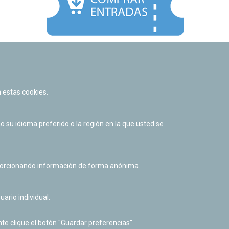
Facebook
Twitter
Youtube
Flickr
Instagr
 estas cookies.
Política de privacidad y Aviso legal
Política de cookies
su idioma preferido o la región en la que usted se
Derecho de acceso a información pública
Accesibilidad
oporcionando información de forma anónima.
uario individual.
te clique el botón "Guardar preferencias".