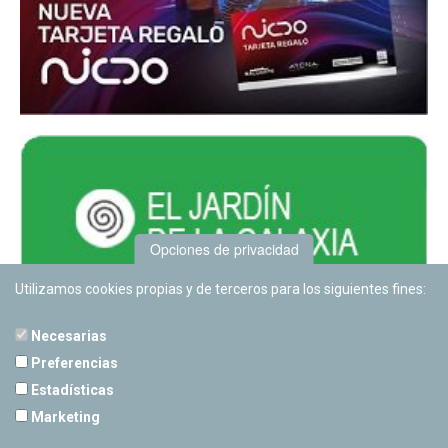
Opciones de privacidad
Utilizamos cookies propias y de terceros para los siguientes fines:
Necesarias
Preferencias
Estadísticas
PLANETARIO DE PAMPLONA
Marketing
Calle Sancho RamÃ­rez, s/n
31008 Pamplona, Navarra