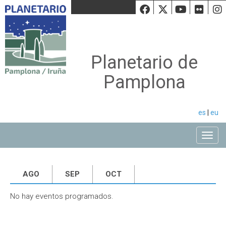
Facebook
Twiiter
Youtu
Fli
Planetario de
Pamplona
es
|
eu
Toggle
AGO
SEP
OCT
No hay eventos programados.