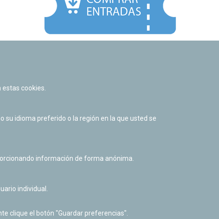
Facebook
Twitter
Youtube
Flickr
Instagr
 estas cookies.
Política de privacidad y Aviso legal
Política de cookies
su idioma preferido o la región en la que usted se
Derecho de acceso a información pública
Accesibilidad
oporcionando información de forma anónima.
uario individual.
te clique el botón "Guardar preferencias".