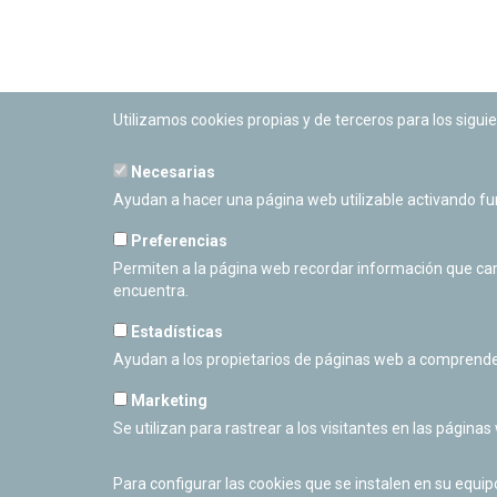
Utilizamos cookies propias y de terceros para los siguie
Necesarias
PLANETARIO DE PAMPLONA
Ayudan a hacer una página web utilizable activando f
Calle Sancho RamÃ­rez, s/n
31008 Pamplona, Navarra
Preferencias
Cerrado Temporalmente
Permiten a la página web recordar información que camb
encuentra.
Estadísticas
Ayudan a los propietarios de páginas web a comprende
Marketing
Se utilizan para rastrear a los visitantes en las páginas
Para configurar las cookies que se instalen en su equi