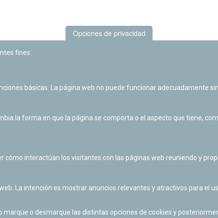
Opciones de privacidad
ntes fines:
unciones básicas. La página web no puede funcionar adecuadamente sin
Las actividades de divulgación y educación científica de Planetario
de Pamplona cuentan con el impulso de la Fundación "la Caixa".
ia la forma en que la página se comporta o el aspecto que tiene, como 
r cómo interactúan los visitantes con las páginas web reuniendo y pr
 web. La intención es mostrar anuncios relevantes y atractivos para el us
po marque o desmarque las distintas opciones de cookies y posteriormen