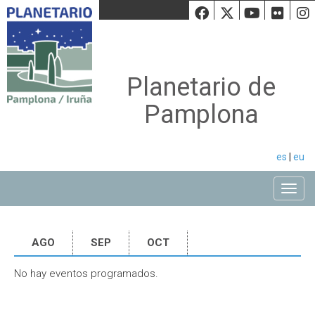
Facebook
Twiiter
Youtu
Fli
Planetario de
Pamplona
es
|
eu
Toggle
AGO
SEP
OCT
No hay eventos programados.