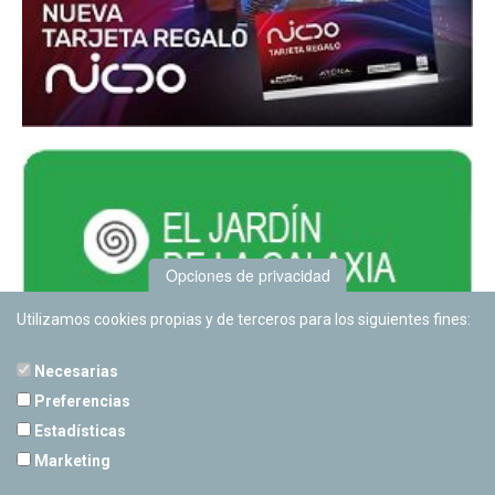
Opciones de privacidad
Utilizamos cookies propias y de terceros para los siguientes fines:
Necesarias
Preferencias
Estadísticas
PLANETARIO DE PAMPLONA
Marketing
Calle Sancho RamÃ­rez, s/n
31008 Pamplona, Navarra