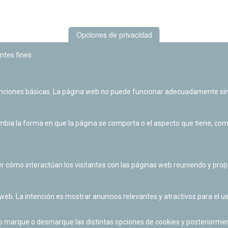
Opciones de privacidad
ntes fines:
unciones básicas. La página web no puede funcionar adecuadamente sin
Las actividades de divulgación y educación científica de Planetario
de Pamplona cuentan con el impulso de la Fundación "la Caixa".
ia la forma en que la página se comporta o el aspecto que tiene, como 
r cómo interactúan los visitantes con las páginas web reuniendo y pr
 web. La intención es mostrar anuncios relevantes y atractivos para el us
po marque o desmarque las distintas opciones de cookies y posteriormen