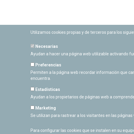
Utilizamos cookies propias y de terceros para los siguie
Necesarias
PLANETARIO DE PAMPLONA
Ayudan a hacer una página web utilizable activando f
Calle Sancho RamÃ­rez, s/n
31008 Pamplona, Navarra
Preferencias
Cerrado Temporalmente
Permiten a la página web recordar información que camb
encuentra.
Estadísticas
Ayudan a los propietarios de páginas web a comprende
Marketing
Se utilizan para rastrear a los visitantes en las páginas
Para configurar las cookies que se instalen en su equi