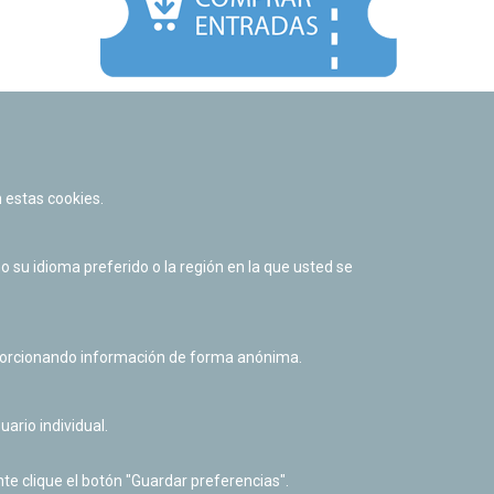
Facebook
Twitter
Youtube
Flickr
Instagr
 estas cookies.
Política de privacidad y Aviso legal
Política de cookies
su idioma preferido o la región en la que usted se
Derecho de acceso a información pública
Accesibilidad
oporcionando información de forma anónima.
uario individual.
te clique el botón "Guardar preferencias".