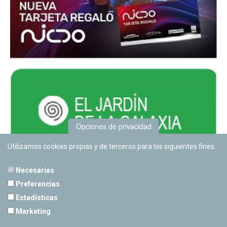
Opciones de privacidad
Utilizamos cookies propias y de terceros para los siguientes fines:
Necesarias
Preferencias
Estadísticas
PLANETARIO DE PAMPLONA
Marketing
Calle Sancho RamÃ­rez, s/n
31008 Pamplona, Navarra