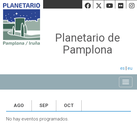
Facebook
Twiiter
Youtu
Fli
Planetario de
Pamplona
es
|
eu
Toggle
AGO
SEP
OCT
No hay eventos programados.