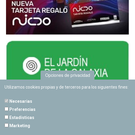
Opciones de privacidad
Utilizamos cookies propias y de terceros para los siguientes fines:
Necesarias
Preferencias
Estadísticas
PLANETARIO DE PAMPLONA
Marketing
Calle Sancho RamÃ­rez, s/n
31008 Pamplona, Navarra