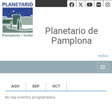
Facebook
Twiiter
Youtu
Fli
Planetario de
Pamplona
es
|
eu
Toggle
AGO
SEP
OCT
No hay eventos programados.