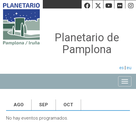
Facebook
Twiiter
Youtu
Fli
Planetario de
Pamplona
es
|
eu
Toggle
AGO
SEP
OCT
No hay eventos programados.