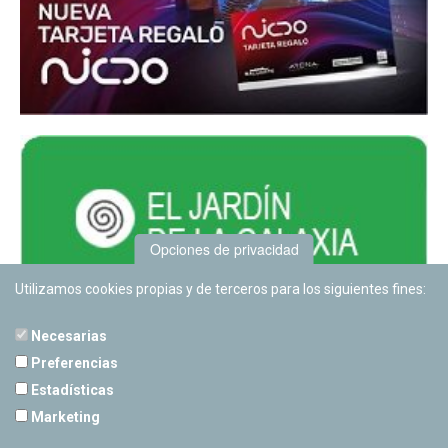
Opciones de privacidad
Utilizamos cookies propias y de terceros para los siguientes fines:
Necesarias
Preferencias
Estadísticas
PLANETARIO DE PAMPLONA
Marketing
Calle Sancho RamÃ­rez, s/n
31008 Pamplona, Navarra